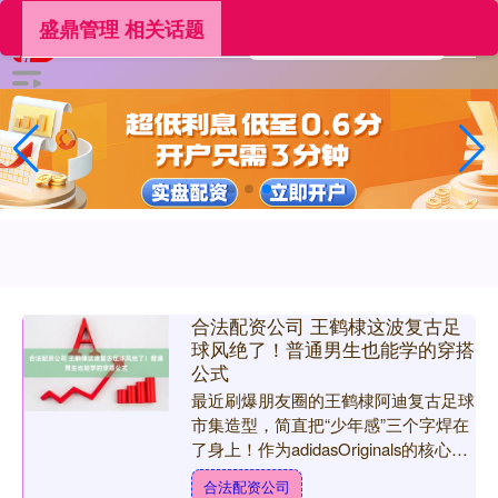
盛鼎管理 相关话题
合法配资公司 王鹤棣这波复古足
球风绝了！普通男生也能学的穿搭
公式
最近刷爆朋友圈的王鹤棣阿迪复古足球
市集造型，简直把“少年感”三个字焊在
了身上！作为adidasOriginals的核心代
言人，他在上海新天地喇格纳小学旧址
合法配资公司
的活动....