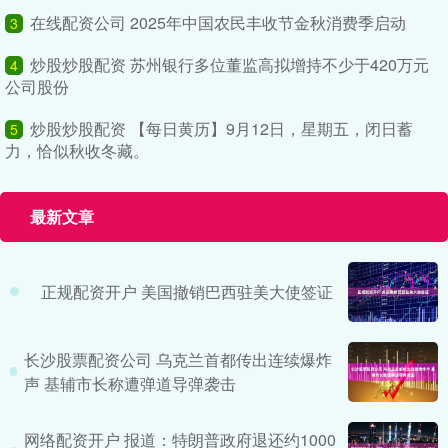
在线配资公司 2025年中国农民丰收节金秋消费季启动
3
炒股炒股配资 苏州银行多位董监高拟增持不少于420万元
4
公司股份
炒股炒股配资 【每日黄历】9月12日，星期五，闭日蓄
5
力，恰似秋收冬藏。
最新文章
正规配资开户 美国撤销巴西驻美大使签证
长沙股票配资公司 乌克兰首都传出连续爆炸
声 基辅市长称遭弹道导弹袭击
网络配资开户 报道：特朗普政府退还约1000