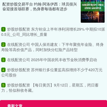
配资炒股交易平台 约翰·阿洛伊西：球员很兴
奋迎接首场联赛，热身赛每场都有进步
炒股炒股配资 东方钽业上半年净利润增长29% 中期拟10派
1
0.5元_公司_同比增长_质量
在线配资公司 中国人保肖建友：下半年聚焦年金险、终身
2
寿险等高价值产品，同时加快分红险产品转型
在线配资公司 2025年中国农民丰收节金秋消费季启动
3
炒股炒股配资 苏州银行多位董监高拟增持不少于420万元
4
公司股份
炒股炒股配资 【每日黄历】9月12日，星期五，闭日蓄
5
力，恰似秋收冬藏。
最新文章